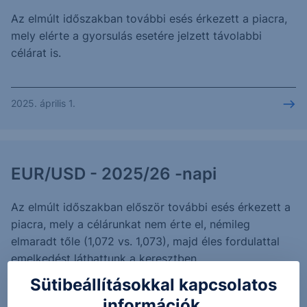
Az elmúlt időszakban további esés érkezett a piacra,
mely elérte a gyorsulás esetére jelzett távolabbi
célárat is.
2025. április 1.
EUR/USD - 2025/26 -napi
Az elmúlt időszakban először további esés érkezett a
piacra, mely a célárunkat nem érte el, némileg
elmaradt tőle (1,072 vs. 1,073), majd éles fordulattal
emelkedést láthattunk a keresztben.
Sütibeállításokkal kapcsolatos
információk