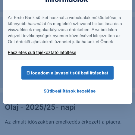
2025. április 1.
Az Erste Bank sütiket használ a weboldalak működtetése, a
könnyebb használat és megfelelő színvonal biztosítása és a
visszaélések megakadályozása érdekében. A weboldalon
USD/HUF - 2025/26 - napi
végzett tevékenységek nyomon követésével kifejezetten az
Önt érdeklő ajánlatokról üzenetet juttathatunk el Önnek.
Az elmúlt időszakban emelkedés érkezett a piacra,
Részletes süti tájékoztató letöltése
mely elérte az elsődleges célárat.
Elfogadom a javasolt sütibeállításokat
2025. április 1.
Sütibeállítások kezelése
Olaj - 2025/25- napi
Az elmúlt időszakban emelkedés érkezett a piacra.