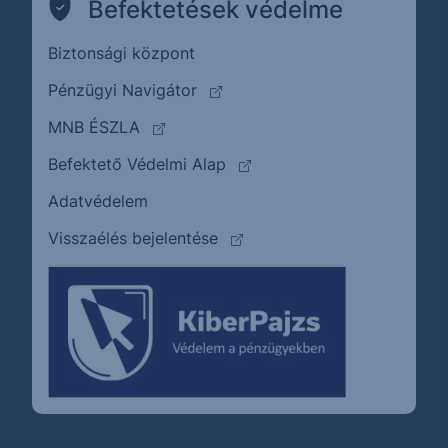
Befektetések védelme
Biztonsági központ
(külső oldalra ugrik)
Pénzügyi Navigátor
(külső oldalra ugrik)
MNB ÉSZLA
(külső oldalra ugrik)
Befektető Védelmi Alap
Adatvédelem
(külső oldalra ugrik)
Visszaélés bejelentése