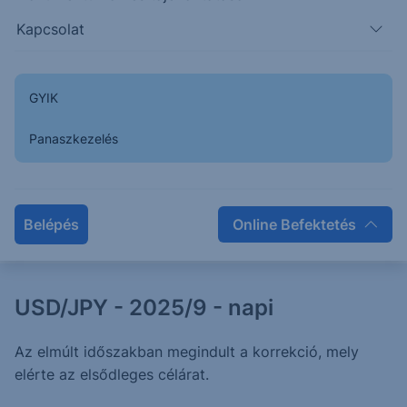
Kapcsolat
APPLE - 2025/26- napi
GYIK
Az elmúlt időszakban először esés érkezett a piacra,
mely elérte a várt célárat, majd erős emelkedésbe
Panaszkezelés
fordult a piac.
2025. április 2.
Belépés
Online Befektetés
USD/JPY - 2025/9 - napi
Az elmúlt időszakban megindult a korrekció, mely
elérte az elsődleges célárat.