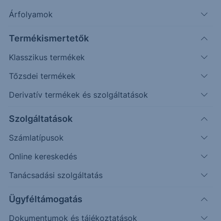
Árfolyamok
Keresés
Termékismertetők
2204 találat cikkeink között
Klasszikus termékek
Tőzsdei termékek
Derivatív termékek és szolgáltatások
TESLA - 2025/26 - napi
Szolgáltatások
Számlatípusok
Az elmúlt időszakban először esés érkezett a piacra,
mely elérte az elsődleges és másodlagos célárat is,
Online kereskedés
majd emelkedésbe fordult a piac.
Tanácsadási szolgáltatás
Ügyféltámogatás
2025. április 2.
Dokumentumok és tájékoztatások