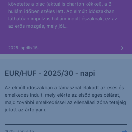
követette a piac (aktuális charton kékkel), a B
hullám időben széles lett. Az elmúlt időszakban
láthatóan impulzus hullám indult északnak, ez az
az erős mozgás, mely jól...
2025. április 15.
EUR/HUF - 2025/30 - napi
Az elmúlt időszakban a támasznál elakadt az esés és
emelkedés indult, mely elérte az elsődleges célárat,
majd további emelkedéssel az ellenállási zóna tetejéig
jutott az árfolyam.
2025. április 15.