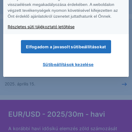
2025. április 15.
visszaélések megakadályozása érdekében. A weboldalon
végzett tevékenységek nyomon követésével kifejezetten az
Önt érdeklő ajánlatokról üzenetet juttathatunk el Önnek.
Részletes süti tájékoztató letöltése
EUR/USD - 2025/30 - napi
Elfogadom a javasolt sütibeállításokat
Az elmúlt időszakban további emelkedés érkezett a
piacra, mely elérte az elsődleges és másodlagos
célárat is.
Sütibeállítások kezelése
2025. április 15.
EUR/USD - 2025/30m - havi
A korábbi havi idősíkú elemzés zöld számozását