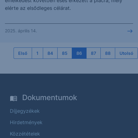
emelkedést követően esés érkezett a piacra, mely
elérte az elsődleges célárat.
2025. április 14.
Első
1
84
85
86
87
88
Utolsó
Dokumentumok
Díjjegyzékek
Hirdetmények
Közzétételek