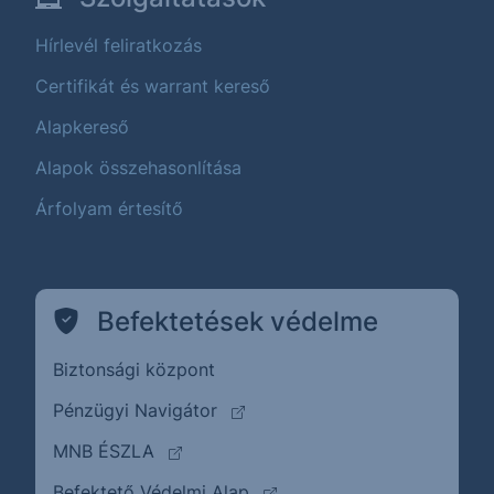
Hírlevél feliratkozás
Certifikát és warrant kereső
Alapkereső
Alapok összehasonlítása
Árfolyam értesítő
Befektetések védelme
Biztonsági központ
(külső oldalra ugrik)
Pénzügyi Navigátor
(külső oldalra ugrik)
MNB ÉSZLA
(külső oldalra ugrik)
Befektető Védelmi Alap