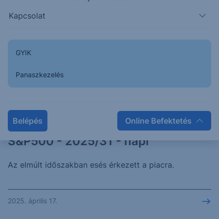
Kapcsolat
DAX - 2025/31 - napi
GYIK
Az elmúlt időszakban emelkedés érkezett a piacra.
Panaszkezelés
2025. április 17.
Belépés
Online Befektetés
S&P500 - 2025/31 - napi
Az elmúlt időszakban esés érkezett a piacra.
2025. április 17.