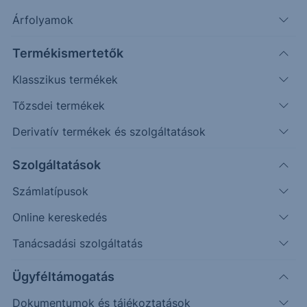
Árfolyamok
Keresés
Termékismertetők
2204 találat cikkeink között
Klasszikus termékek
Tőzsdei termékek
Derivatív termékek és szolgáltatások
EUR/USD - 2025/31 - napi
Szolgáltatások
Számlatípusok
Az elmúlt időszakban egy kisebb korrekciót követően
emelkedés érkezett a piacra, mely az elsődleges célár
Online kereskedés
közelébe jutott (1,142 vs. 1,1413).
Tanácsadási szolgáltatás
Ügyféltámogatás
2025. április 17.
Dokumentumok és tájékoztatások