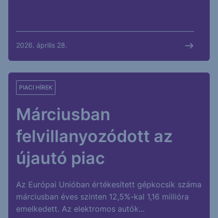
2026. április 28.
PIACI HÍREK
Márciusban
felvillanyozódott az
újautó piac
Az Európai Unióban értékesített gépkocsik száma
márciusban éves szinten 12,5%-kal 1,16 millióra
emelkedett. Az elektromos autók...