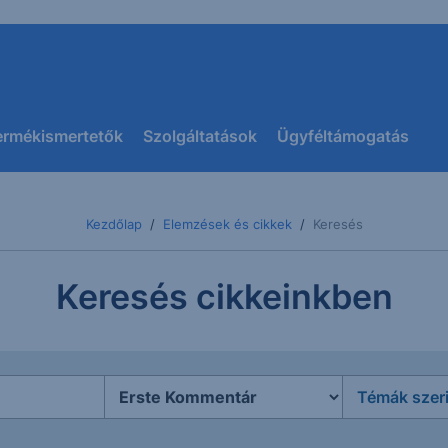
ermékismertetők
Szolgáltatások
Ügyféltámogatás
Kezdőlap
Elemzések és cikkek
Keresés
Keresés cikkeinkben
Témák szer