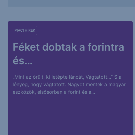
PIACI HÍREK
Féket dobtak a forintra
és…
„Mint az őrült, ki letépte láncát, Vágtatott…” S a
lényeg, hogy vágtatott. Nagyot mentek a magyar
eszközök, elsősorban a forint és a...