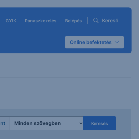
Kereső
GYIK
Panaszkezelés
Belépés
Online befektetés
int
Keresés