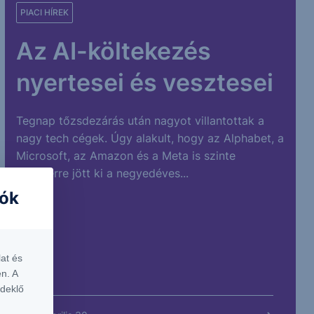
PIACI HÍREK
Az AI-költekezés
nyertesei és vesztesei
Tegnap tőzsdezárás után nagyot villantottak a
nagy tech cégek. Úgy alakult, hogy az Alphabet, a
Microsoft, az Amazon és a Meta is szinte
egyszerre jött ki a negyedéves...
iók
at és
n. A
rdeklő