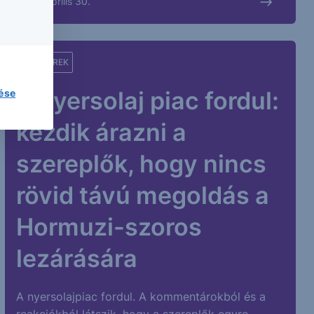
2026. április 30.
PIACI HÍREK
A nyersolaj piac fordul:
lése
kezdik árazni a
szereplők, hogy nincs
rövid távú megoldás a
Hormuzi-szoros
lezárására
A nyersolajpiac fordul. A kommentárokból és a