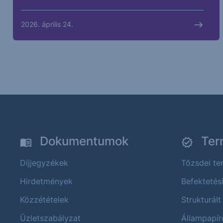
2026. április 24.
Dokumentumok
Ter
Díjjegyzékek
Tőzsdei t
Hirdetmények
Befektetés
Közzétételek
Strukturált
Üzletszabályzat
Állampapír