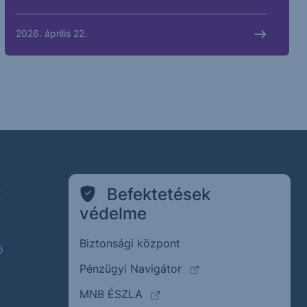
2026. április 22.
k
Befektetések
védelme
Biztonsági központ
ő
(külső oldalra ugrik)
Pénzügyi Navigátor
(külső oldalra ugrik)
MNB ÉSZLA