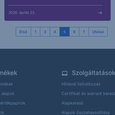
2026. április 23.
Első
1
3
4
5
6
7
Utolsó
mékek
Szolgáltatáso
ermékek
Hírlevél feliratkozás
i alapok
Certifikát és warrant keres
 értékpapírok
Alapkereső
ok
Alapok összehasonlítása