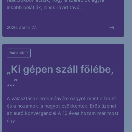
reakciókból látszik, hogy a szereplők egyre
inkább belátják, nincs rövid távú...
2026. április 27.
PIACI HÍREK
„Ki gépen száll fölébe,
…”
A választások eredményére nagyot ment a forint
és a hozamok is nagyot csökkentek. Erős üzenet
az euró konvergencia! A 10 éves hozam már most
úgy...