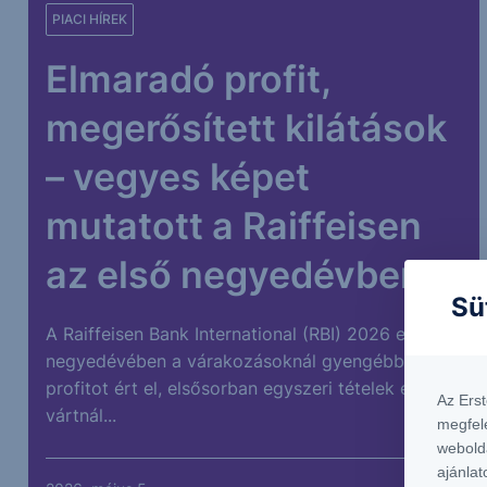
PIACI HÍREK
Elmaradó profit,
megerősített kilátások
– vegyes képet
mutatott a Raiffeisen
az első negyedévben
Sü
A Raiffeisen Bank International (RBI) 2026 első
negyedévében a várakozásoknál gyengébb
profitot ért el, elsősorban egyszeri tételek és a
Az Ers
vártnál...
megfel
webold
ajánlat