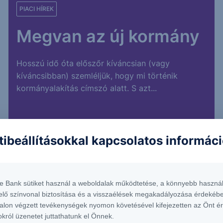
PIACI HÍREK
Megvan az új kormány
Hosszú idő óta előszőr kíváncsian (vagy
kíváncsibban) szemléljük, hogy mi történik
kormányalakítás címszó alatt. S azt...
tibeállításokkal kapcsolatos informác
te Bank sütiket használ a weboldalak működtetése, a könnyebb használ
elő színvonal biztosítása és a visszaélések megakadályozása érdekébe
alon végzett tevékenységek nyomon követésével kifejezetten az Önt é
okról üzenetet juttathatunk el Önnek.