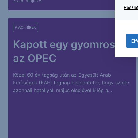
2026. május 5.
Részlet
PIACI HÍREK
Kapott egy gyomrost
Elf
az OPEC
Közel 60 év tagság után az Egyesült Arab
Emírségek (EAE) tegnap bejelentette, hogy szinte
azonnali hatállyal, május elsejével kilép a...