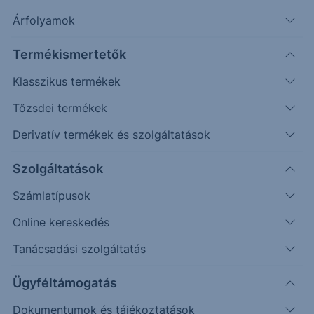
Árfolyamok
Keresés
Termékismertetők
448 találat cikkeink között
Klasszikus termékek
Tőzsdei termékek
Derivatív termékek és szolgáltatások
Visszatért a forinterő: USD/HUF -
Szolgáltatások
2025/16 - napi
Számlatípusok
Az elmúlt időszakban esés érkezett a piacra.
Online kereskedés
Tanácsadási szolgáltatás
2026. február 26.
Ügyféltámogatás
Dokumentumok és tájékoztatások