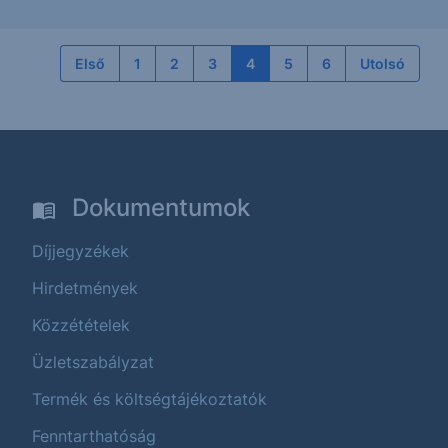
Első
1
2
3
4
5
6
Utolsó
Dokumentumok
Díjjegyzékek
Hirdetmények
Közzétételek
Üzletszabályzat
Termék és költségtájékoztatók
Fenntarthatóság