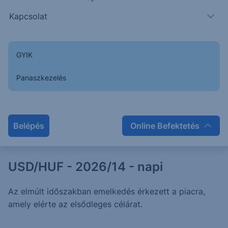
Kapcsolat
A korrekció korrekciója: USD/HUF -
2026/15 - napi
GYIK
Az elmúlt időszakban emelkedés érkezett a piacra,
amely elérte az elsődleges célárat.
Panaszkezelés
2026. február 24.
Belépés
Online Befektetés
USD/HUF - 2026/14 - napi
Az elmúlt időszakban emelkedés érkezett a piacra,
amely elérte az elsődleges célárat.