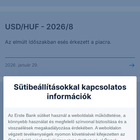
USD/HUF - 2026/8
Az elmúlt időszakban esés érkezett a piacra.
2026. január 29.
Sütibeállításokkal kapcsolatos
információk
OTP - 2025/85 napi
Timeframe Irány Támaszok Ellenállások Napos 30.100
Az Erste Bank sütiket használ a weboldalak működtetése, a
32.500 Az elmúlt napokban esés érkezett a piacra,
könnyebb használat és megfelelő színvonal biztosítása és a
mely elérte az elsődleges és...
visszaélések megakadályozása érdekében. A weboldalon
végzett tevékenységek nyomon követésével kifejezetten az