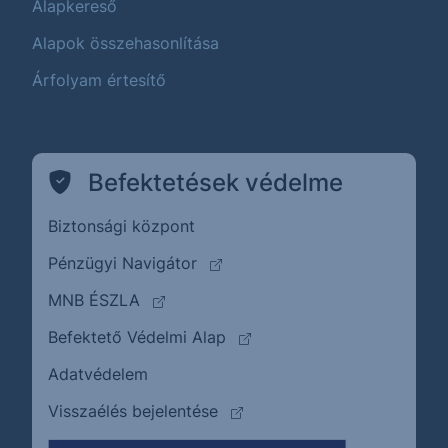
Alapkereső
Alapok összehasonlítása
Árfolyam értesítő
Befektetések védelme
Biztonsági központ
(külső oldalra ugrik)
Pénzügyi Navigátor
(külső oldalra ugrik)
MNB ÉSZLA
(külső oldalra ugrik)
Befektető Védelmi Alap
Adatvédelem
(külső oldalra ugrik)
Visszaélés bejelentése