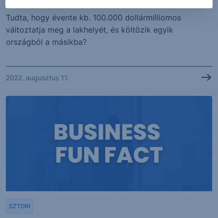
Tudta, hogy évente kb. 100.000 dollármilliomos
változtatja meg a lakhelyét, és költözik egyik
országból a másikba?
2022. augusztus 11.
SZTORI