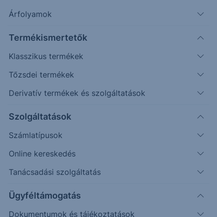
Árfolyamok
Keresés
Termékismertetők
53 találat cikkeink között
Klasszikus termékek
Tőzsdei termékek
Derivatív termékek és szolgáltatások
Szolgáltatások
Számlatípusok
Online kereskedés
Tanácsadási szolgáltatás
Ügyféltámogatás
SZTORI
Dokumentumok és tájékoztatások