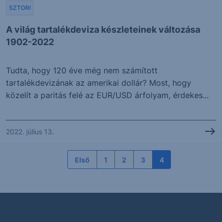
SZTORI
A világ tartalékdeviza készleteinek változása
1902-2022
Tudta, hogy 120 éve még nem számított
tartalékdevizának az amerikai dollár? Most, hogy
közelít a paritás felé az EUR/USD árfolyam, érdekes...
2022. július 13.
Első
1
2
3
4