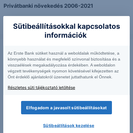
Privátbanki növekedés 2006-2021
Sütibeállításokkal kapcsolatos
2022. október 11.
információk
Az Erste Bank sütiket használ a weboldalak működtetése, a
könnyebb használat és megfelelő színvonal biztosítása és a
visszaélések megakadályozása érdekében. A weboldalon
végzett tevékenységek nyomon követésével kifejezetten az
Önt érdeklő ajánlatokról üzenetet juttathatunk el Önnek.
Részletes süti tájékoztató letöltése
SZTORI
Elfogadom a javasolt sütibeállításokat
Évente közel 100.000 dollármilliomos költözik
Sütibeállítások kezelése
egyik országból a másikba