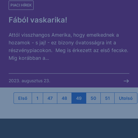
PIACI HÍREK
Fából vaskarika!
Attól visszhangos Amerika, hogy emelkednek a
hozamok - s jaj! - ez bizony óvatosságra int a
részvénypiacokon. Meg is érkezett az első fecske.
Míg korábban a...
2023. augusztus 23.
Első
1
47
48
49
50
51
Utolsó