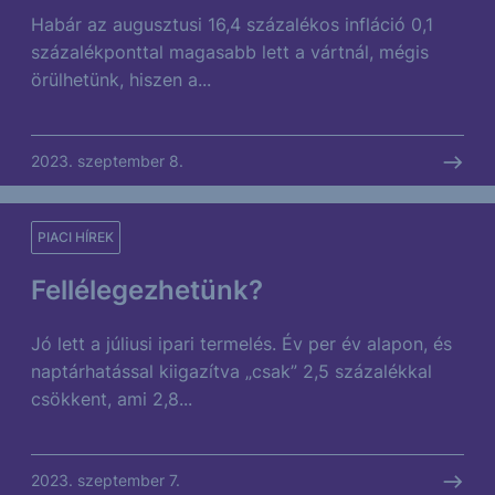
Habár az augusztusi 16,4 százalékos infláció 0,1
százalékponttal magasabb lett a vártnál, mégis
örülhetünk, hiszen a...
2023. szeptember 8.
PIACI HÍREK
Fellélegezhetünk?
Jó lett a júliusi ipari termelés. Év per év alapon, és
naptárhatással kiigazítva „csak” 2,5 százalékkal
csökkent, ami 2,8...
2023. szeptember 7.