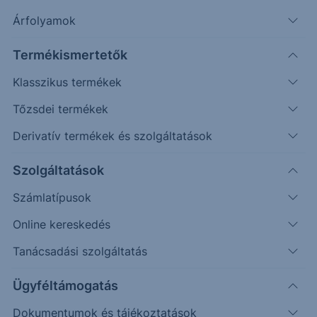
Árfolyamok
Keresés
Termékismertetők
773 találat cikkeink között
Klasszikus termékek
Tőzsdei termékek
Derivatív termékek és szolgáltatások
PIACI HÍREK
Szolgáltatások
Dojo
Számlatípusok
Tegnap – talán nem meglepő módon – megint a
Online kereskedés
mesterséges intelligenciától (MI) volt hangos a
Tanácsadási szolgáltatás
világ. itthon az AI Summit konferencián szólalt fel
Nagy...
Ügyféltámogatás
Dokumentumok és tájékoztatások