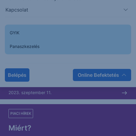
2023. szeptember 12.
Kapcsolat
PIACI HÍREK
GYIK
Megszületett!
Panaszkezelés
Úgy tűnik, hogy megszületett a vezető a magyar
piacon. Pénteken a Richter kitört a bázisból, amely
ráadásul – jóindulattal, s nem túl...
Belépés
Online Befektetés
2023. szeptember 11.
PIACI HÍREK
Miért?