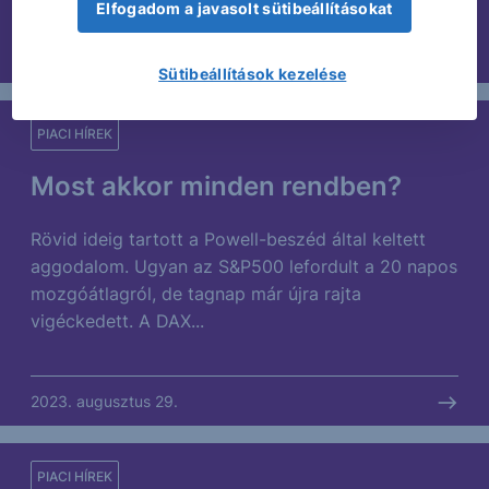
Elfogadom a javasolt sütibeállításokat
2023. augusztus 30.
Sütibeállítások kezelése
PIACI HÍREK
Most akkor minden rendben?
Rövid ideig tartott a Powell-beszéd által keltett
aggodalom. Ugyan az S&P500 lefordult a 20 napos
mozgóátlagról, de tagnap már újra rajta
vigéckedett. A DAX...
2023. augusztus 29.
PIACI HÍREK