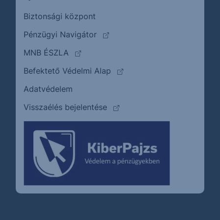
Biztonsági központ
(külső oldalra ugrik)
Pénzügyi Navigátor
(külső oldalra ugrik)
MNB ÉSZLA
(külső oldalra ugrik)
Befektető Védelmi Alap
Adatvédelem
(külső oldalra ugrik)
Visszaélés bejelentése