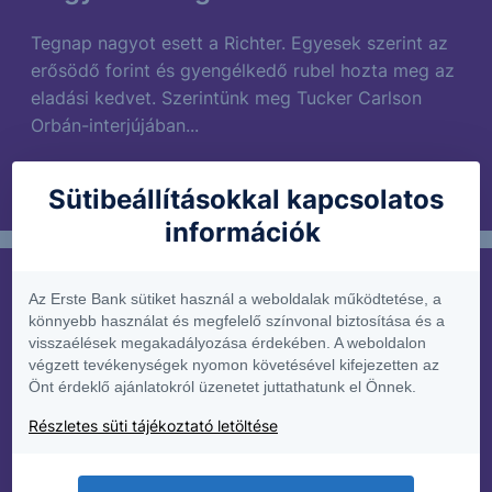
Tegnap nagyot esett a Richter. Egyesek szerint az
erősödő forint és gyengélkedő rubel hozta meg az
eladási kedvet. Szerintünk meg Tucker Carlson
Orbán-interjújában...
Sütibeállításokkal kapcsolatos
2023. augusztus 31.
információk
PIACI HÍREK
Az Erste Bank sütiket használ a weboldalak működtetése, a
könnyebb használat és megfelelő színvonal biztosítása és a
Ez beindult!
visszaélések megakadályozása érdekében. A weboldalon
végzett tevékenységek nyomon követésével kifejezetten az
Tegnap Virág Barnabás elég szigorú hangnemet
Önt érdeklő ajánlatokról üzenetet juttathatunk el Önnek.
ütött meg a kamatpálya várakozásokkal
Részletes süti tájékoztató letöltése
kapcsolatban. Elmondta, hogy az egy napos tender
és az alapkamat...