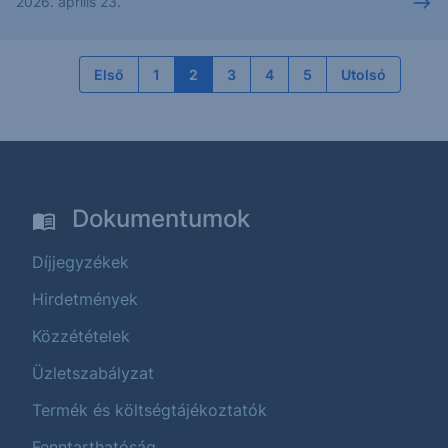
2026. április 23.
Első
1
2
3
4
5
Utolsó
Dokumentumok
Díjjegyzékek
Hirdetmények
Közzétételek
Üzletszabályzat
Termék és költségtájékoztatók
Fenntarthatóság