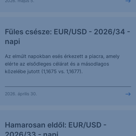
2026. május 5.
Füles csésze: EUR/USD - 2026/34 -
napi
Az elmúlt napokban esés érkezett a piacra, amely
elérte az elsődleges célárat és a másodlagos
közelébe jutott (1,1675 vs. 1,1677).
2026. április 30.
Hamarosan eldől: EUR/USD -
2026/33 - napi