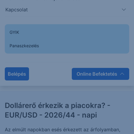
Kapcsolat
Eső csatorna letörve: EUR/USD -
2026/45 - napi
GYIK
Az elmúlt napokban esés érkezett az árfolyamban,
amely elérte a várt célárat, majd a támasz letörésével
Panaszkezelés
további esés bontakozott ki.
Belépés
Online Befektetés
2026. június 9.
Dollárerő érkezik a piacokra? -
EUR/USD - 2026/44 - napi
Az elmúlt napokban esés érkezett az árfolyamban,