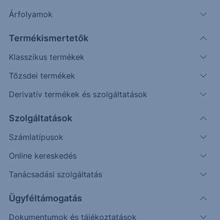
Árfolyamok
Keresés
Termékismertetők
212 találat cikkeink között
Klasszikus termékek
Tőzsdei termékek
Derivatív termékek és szolgáltatások
Oldalazás: EUR/USD - 2026/46 -
Szolgáltatások
napi
Számlatípusok
Az elmúlt napokban oldalazott az árfolyam.
Online kereskedés
Tanácsadási szolgáltatás
2026. június 11.
Ügyféltámogatás
Dokumentumok és tájékoztatások