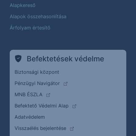
Alapkereső
Alapok összehasonlítása
Árfolyam értesítő
Befektetések védelme
Biztonsági központ
(külső oldalra ugrik)
Pénzügyi Navigátor
(külső oldalra ugrik)
MNB ÉSZLA
(külső oldalra ugrik)
Befektető Védelmi Alap
Adatvédelem
(külső oldalra ugrik)
Visszaélés bejelentése