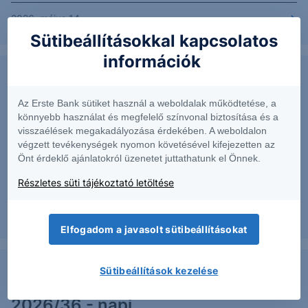
2026. május 14.
Sütibeállításokkal kapcsolatos
információk
Várakozás: EUR/USD - 2026/37 -
Az Erste Bank sütiket használ a weboldalak működtetése, a
napi
könnyebb használat és megfelelő színvonal biztosítása és a
visszaélések megakadályozása érdekében. A weboldalon
Az elmúlt napokban a szerdai gyertya testében
végzett tevékenységek nyomon követésével kifejezetten az
Önt érdeklő ajánlatokról üzenetet juttathatunk el Önnek.
mozgott az árfolyam.
Részletes süti tájékoztató letöltése
2026. május 12.
Elfogadom a javasolt sütibeállításokat
Sütibeállítások kezelése
Érkezik a lefordulás? - EUR/USD -
2026/36 - napi