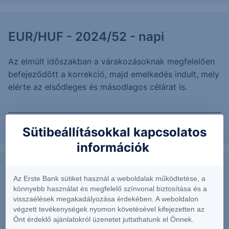
EUR/HUF - 2024/52 - napi
Az elmúlt időszakban a várakozásoknak megfelelően
befejeződött a korrekció, majd emelkedés indult, mely
elérte az elsődleges és másodlagos célárat is.
2024. június 27.
Sütibeállításokkal kapcsolatos
információk
EUR/USD - 2024/52-napi
Az Erste Bank sütiket használ a weboldalak működtetése, a
könnyebb használat és megfelelő színvonal biztosítása és a
visszaélések megakadályozása érdekében. A weboldalon
Az elmúlt napokban az előzetes várakozásokkal
végzett tevékenységek nyomon követésével kifejezetten az
szemben esés érkezett.
Önt érdeklő ajánlatokról üzenetet juttathatunk el Önnek.