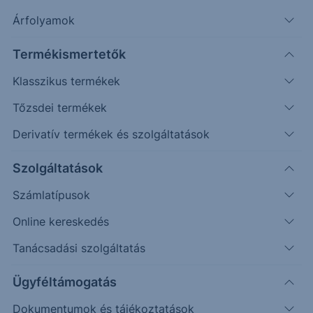
Árfolyamok
Keresés
Termékismertetők
2204 találat cikkeink között
Klasszikus termékek
Tőzsdei termékek
Derivatív termékek és szolgáltatások
EUR/USD - 2024/53 - napi
Szolgáltatások
Számlatípusok
A várakozásoknak megfelelő mozgás érkezett a
piacra, a kereszt elérte az elsődleges és másodlagos
Online kereskedés
célárat.
Tanácsadási szolgáltatás
Ügyféltámogatás
2024. július 2.
Dokumentumok és tájékoztatások