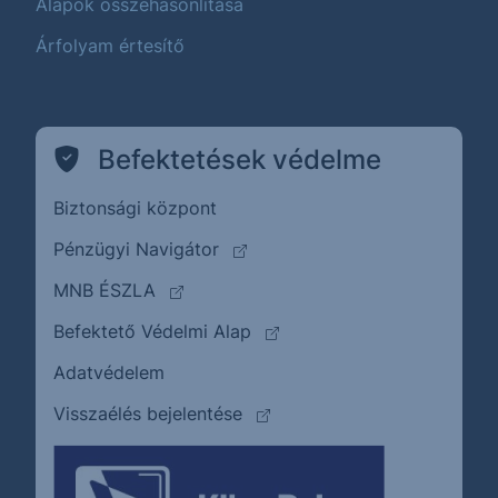
Alapok összehasonlítása
Árfolyam értesítő
Befektetések védelme
Biztonsági központ
(külső oldalra ugrik)
Pénzügyi Navigátor
(külső oldalra ugrik)
MNB ÉSZLA
(külső oldalra ugrik)
Befektető Védelmi Alap
Adatvédelem
(külső oldalra ugrik)
Visszaélés bejelentése