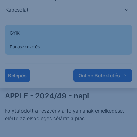
Kapcsolat
USD/HUF - 2024/53 - napi
GYIK
Az elmúlt napokban a vártnál nagyobb déli irányú
mozgás érkezett a piacra.
Panaszkezelés
2024. július 2.
Belépés
Online Befektetés
APPLE - 2024/49 - napi
Folytatódott a részvény árfolyamának emelkedése,
elérte az elsődleges célárat a piac.