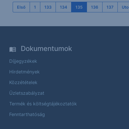
Első
1
133
134
135
136
137
Uto
Dokumentumok
Díjjegyzékek
Hirdetmények
Közzétételek
Üzletszabályzat
Termék és költségtájékoztatók
Fenntarthatóság