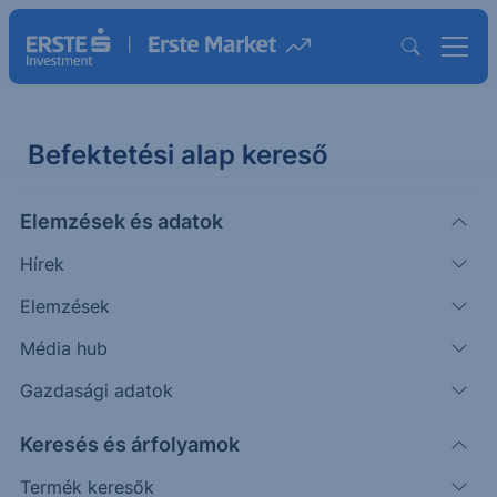
Befektetési alap kereső
Elemzések és adatok
Kategória
Deviza
Futamidő
Kockázat
1
Hírek
Elemzések
Abszolút hozamú
Alapok alapja
Ingatlan
Média hub
Kötvény
Nyersanyag
Pénzpiac
Részvény
Gazdasági adatok
Származtatott
Vegyes
Keresés és árfolyamok
Termék keresők