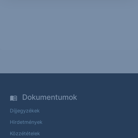
Dokumentumok
Díjjegyzékek
Hirdetmények
Közzétételek