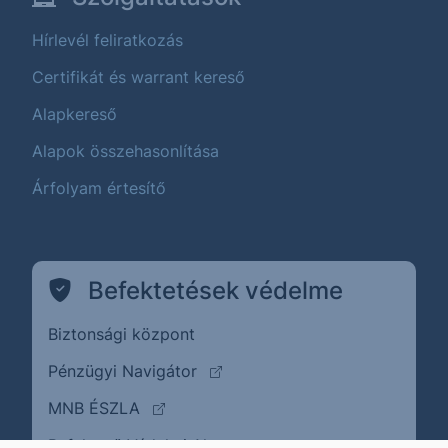
Hírlevél feliratkozás
Certifikát és warrant kereső
Alapkereső
Alapok összehasonlítása
Árfolyam értesítő
Befektetések védelme
Biztonsági központ
(külső oldalra ugrik)
Pénzügyi Navigátor
(külső oldalra ugrik)
MNB ÉSZLA
(külső oldalra ugrik)
Befektető Védelmi Alap