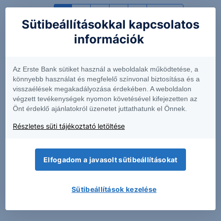
1
2
3
4
5
Utolsó
Sütibeállításokkal kapcsolatos
információk
Az Erste Bank sütiket használ a weboldalak működtetése, a
könnyebb használat és megfelelő színvonal biztosítása és a
visszaélések megakadályozása érdekében. A weboldalon
végzett tevékenységek nyomon követésével kifejezetten az
Önt érdeklő ajánlatokról üzenetet juttathatunk el Önnek.
Részletes süti tájékoztató letöltése
Elfogadom a javasolt sütibeállításokat
Sütibeállítások kezelése