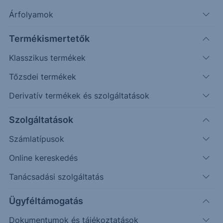
92
találat
Árfolyamok
Termékismertetők
éves hozam:
-57%
157%
Klasszikus termékek
Erste Best of - Kiváló alapjaink
Tőzsdei termékek
Derivatív termékek és szolgáltatások
Szűrőfeltételek törlése
Szolgáltatások
Számlatípusok
Alap
Online kereskedés
ACCORDE CUVÉE VEGYES ALAP A HUF
Tanácsadási szolgáltatás
ACCORDE CUVÉE VEGYES ALAP B EUR
Ügyféltámogatás
ACCORDE CUVÉE VEGYES ALAP C USD
Dokumentumok és tájékoztatások
ALLIANZ DYNAMIC MULTI ASSET STRATEGY SRI 50 - CT (H2-HU