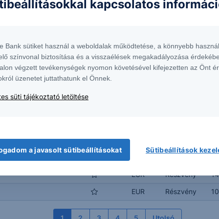
tibeállításokkal kapcsolatos informác
HUF
Részvény
29
EUR
Részvény
3
HUF
Részvény
16
te Bank sütiket használ a weboldalak működtetése, a könnyebb használ
EUR
Részvény
2
elő színvonal biztosítása és a visszaélések megakadályozása érdekébe
alon végzett tevékenységek nyomon követésével kifejezetten az Önt é
HUF
Részvény
15
okról üzenetet juttathatunk el Önnek.
EUR
Részvény
22
es süti tájékoztató letöltése
HUF
Részvény
6
EUR
Részvény
13
USD
Részvény
11
ogadom a javasolt sütibeállításokat
Sütibeállítások keze
GED
HUF
Részvény
11
EUR
Részvény
14
EUR
Részvény
10
1
2
3
4
5
Utolsó