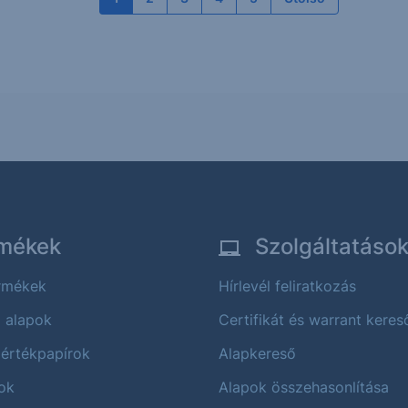
mékek
Szolgáltatáso
ermékek
Hírlevél feliratkozás
i alapok
Certifikát és warrant keres
 értékpapírok
Alapkereső
ok
Alapok összehasonlítása