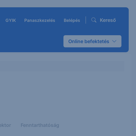
Kereső
GYIK
Panaszkezelés
Belépés
Online befektetés
ektor
Fenntarthatóság