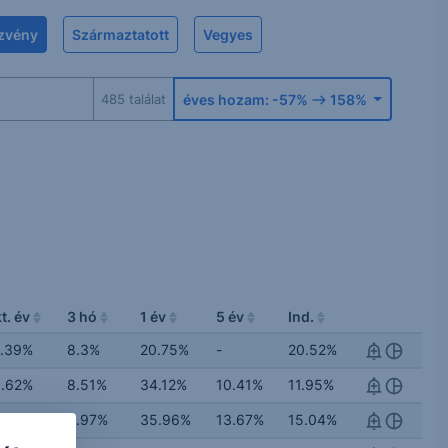
zvény
Származtatott
Vegyes
485
találat
éves hozam:
-57%
158%
t. év
3 hó
1 év
5 év
Ind.
.39%
8.3%
20.75%
-
20.52%
.62%
8.51%
34.12%
10.41%
11.95%
4.36%
8.97%
35.96%
13.67%
15.04%