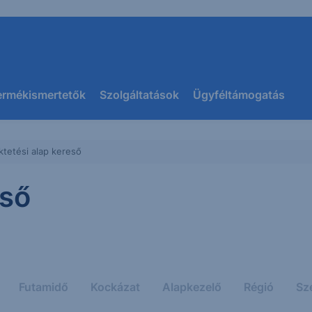
ermékismertetők
Szolgáltatások
Ügyféltámogatás
ktetési alap kereső
eső
Futamidő
Kockázat
Alapkezelő
Régió
Sz