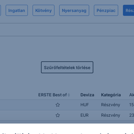
Ingatlan
Kötvény
Nyersanyag
Pénzpiac
Rés
Szűrőfeltételek törlése
ERSTE Best of
Deviza
Kategória
Ak
HUF
Részvény
15
EUR
Részvény
23
USD
Részvény
2