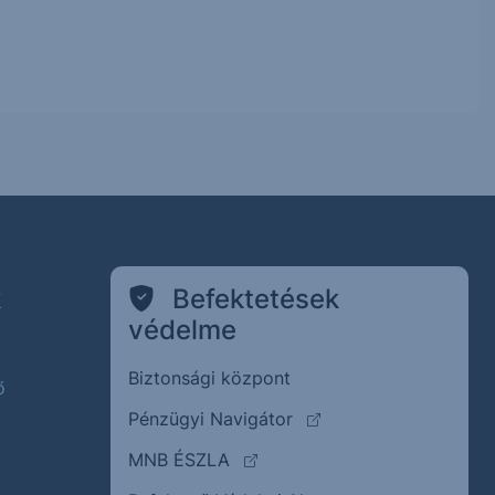
k
Befektetések
védelme
Biztonsági központ
ő
(külső oldalra ugrik)
Pénzügyi Navigátor
(külső oldalra ugrik)
MNB ÉSZLA