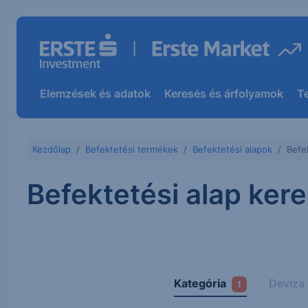
Elemzések és adatok
Keresés és árfolyamok
T
Kezdőlap
Befektetési termékek
Befektetési alapok
Befe
Befektetési alap ker
Kategória
Deviza
1