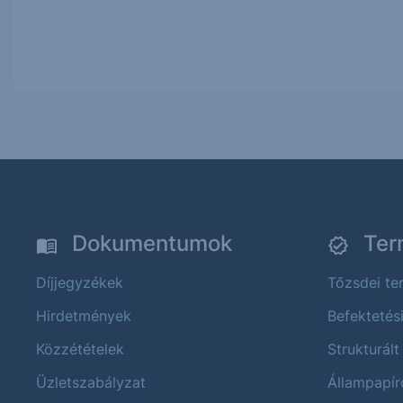
Dokumentumok
Ter
Díjjegyzékek
Tőzsdei t
Hirdetmények
Befektetés
Közzétételek
Strukturált
Üzletszabályzat
Állampapír