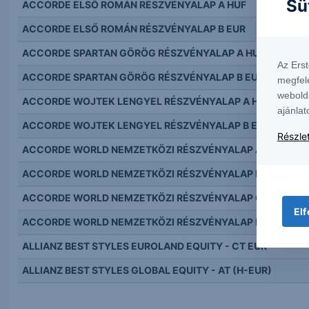
Sü
ACCORDE ELSŐ ROMÁN RÉSZVÉNYALAP A HUF
ACCORDE ELSŐ ROMÁN RÉSZVÉNYALAP B EUR
ACCORDE SPARTAN GÖRÖG RÉSZVÉNYALAP A HUF
Az Ers
ACCORDE SPARTAN GÖRÖG RÉSZVÉNYALAP B EUR
megfel
webold
ACCORDE WOJTEK LENGYEL RÉSZVÉNYALAP A HUF
ajánlat
ACCORDE WOJTEK LENGYEL RÉSZVÉNYALAP B EUR
Részlet
ACCORDE WORLD NEMZETKÖZI RÉSZVÉNYALAP A HUF
ACCORDE WORLD NEMZETKÖZI RÉSZVÉNYALAP B EUR
ACCORDE WORLD NEMZETKÖZI RÉSZVÉNYALAP C USD
Elf
ACCORDE WORLD NEMZETKÖZI RÉSZVÉNYALAP H HUF HED
ALLIANZ BEST STYLES EUROLAND EQUITY - CT EUR
ALLIANZ BEST STYLES GLOBAL EQUITY - AT (H-EUR)